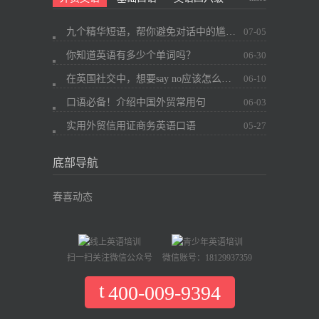
九个精华短语，帮你避免对话中的尴尬~
07-05
你知道英语有多少个单词吗？
06-30
在英国社交中，想要say no应该怎么办？
06-10
口语必备！介绍中国外贸常用句
06-03
实用外贸信用证商务英语口语
05-27
底部导航
春喜动态
扫一扫关注微信公众号
微信账号：18129937359
400-009-9394