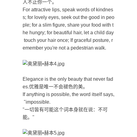
人不止你一个。
For attractive lips, speak words of kindnes
s; for lovely eyes, seek out the good in peo
ple; for a slim figure, share your food with t
he hungry; for beautiful hair, let a child day
touch your hair once; If graceful posture, r
emember you're not a pedestrian walk.
Elegance is the only beauty that never fad
es.优雅是唯一不会褪色的美。
If anything is possible, the word itself says,
"impossible.
"一切皆有可能这个词本身就在说：不可
能。''