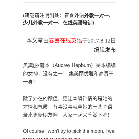
(转载请注明出处：春喜外语
、
外教一对一
、
)
少儿外教一对一
在线英语培训
本文章由
春喜在线英语
于
2017.8.12
日
编辑发布
奥黛丽•赫本（Audrey Hepburn）是本编编
的女神，没有之一！ 集美丽优雅和高贵于
一身！
除了外在的颜值，更让本编钟情的是她的
才情和气质，有事没事就拿她的一些个语
录来更新朋友圈！大家一起来鉴赏下吧！
Of course I won't try to pick the moon, I wa