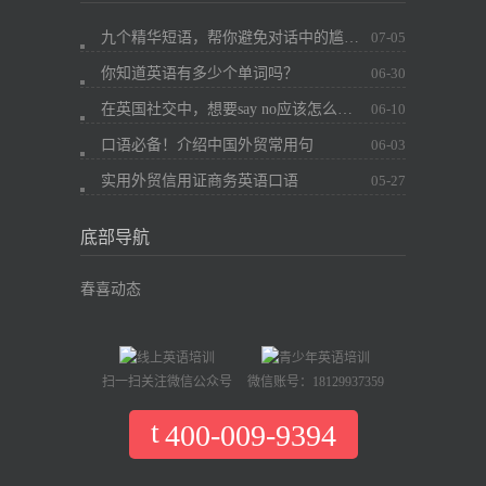
九个精华短语，帮你避免对话中的尴尬~
07-05
你知道英语有多少个单词吗？
06-30
在英国社交中，想要say no应该怎么办？
06-10
口语必备！介绍中国外贸常用句
06-03
实用外贸信用证商务英语口语
05-27
底部导航
春喜动态
扫一扫关注微信公众号
微信账号：18129937359
400-009-9394