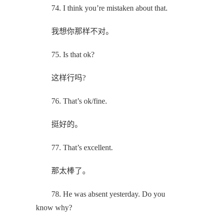
74. I think you’re mistaken about that.
我想你那样不对。
75. Is that ok?
这样行吗?
76. That’s ok/fine.
挺好的。
77. That’s excellent.
那太棒了。
78. He was absent yesterday. Do you
know why?