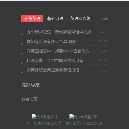
more
外贸英语
基础口语
英语四六级
九个精华短语，帮你避免对话中的尴尬~
07-05
你知道英语有多少个单词吗？
06-30
在英国社交中，想要say no应该怎么办？
06-10
口语必备！介绍中国外贸常用句
06-03
实用外贸信用证商务英语口语
05-27
底部导航
春喜动态
扫一扫关注微信公众号
微信账号：18129937359