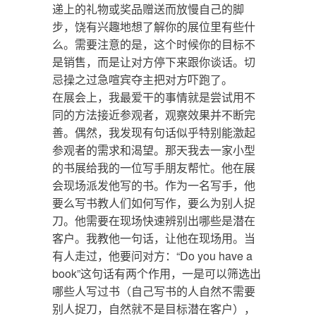
递上的礼物或奖品赠送而放慢自己的脚
步，饶有兴趣地想了解你的展位里有些什
么。需要注意的是，这个时候你的目标不
是销售，而是让对方停下来跟你谈话。切
忌操之过急喧宾夺主把对方吓跑了。
在展会上，我最爱干的事情就是尝试用不
同的方法接近参观者，观察效果并不断完
善。偶然，我发现有句话似乎特别能激起
参观者的需求和渴望。那天我去一家小型
的书展给我的一位写手朋友帮忙。他在展
会现场派发他写的书。作为一名写手，他
要么写书教人们如何写作，要么为别人捉
刀。他需要在现场快速辨别出哪些是潜在
客户。我教他一句话，让他在现场用。当
有人走过，他要问对方：“Do you have a
book”这句话有两个作用，一是可以筛选出
哪些人写过书（自己写书的人自然不需要
别人捉刀，自然就不是目标潜在客户），