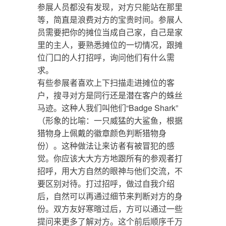
参展人员都没有发现，对方只能站在那里
等，简直是浪费对方的宝贵时间。参展人
员需要把你的摊位当成自己家，自己是家
里的主人，要熟悉摊位的一切情况，跟摊
位门口的人打招呼，询问他们有什么需
求。
有些参展者喜欢上下扫描走进摊位的客
户，搜寻对方是同行还是潜在客户的蛛丝
马迹。这种人我们叫他们“Badge Shark”
（形象的比喻：一只威猛的大鲨鱼，根据
猎物身上佩戴的徽章颜色判断猎物身
份）。这种做法让来访者有被冒犯的感
觉。你应该大大方方地跟所有的参观者打
招呼，用大方自然的眼神与他们交流，不
要区别对待。打过招呼，做过自我介绍
后，自然可以再通过细节来判断对方的身
份。双方友好寒暄过后，方可以通过一些
提问来更多了解对方。这个前后顺序千万