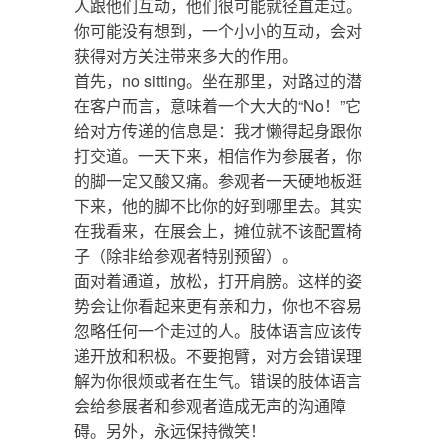
人跟他们互动，他们很可能就径直走过。
你可能没有想到，一个小小的互动，会对
获得对方关注带来多大的作用。
首先，no sitting。坐在那里，对路过的潜
在客户而言，意味着一个大大的“No！”它
给对方传递的信息是：我才懒得起身跟你
打交道。一天下来，相信作为参展者，你
的脚一定又酸又痛。参观者一天硬地板逛
下来，他的脚不比你的好到哪里去。其实
在我看来，在展会上，摊位就不该配置椅
子（除非给参观者特别预留）。
面对着通道，放松，打开肩膀。这样的姿
势会让你看起来更有亲和力，你也不容易
忽略任何一个走过的人。肢体语言应该传
递开放和积极。不要抱臂，对方会错误理
解为你很烦或者在生气。错误的肢体语言
会给参展者和参观者造成无声的沟通障
碍。另外，永远保持微笑！