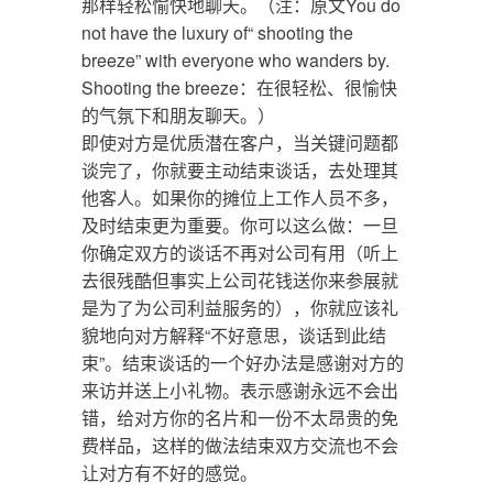
那样轻松愉快地聊天。（注：原文You do
not have the luxury of“ shooting the
breeze” with everyone who wanders by.
Shooting the breeze：在很轻松、很愉快
的气氛下和朋友聊天。）
即使对方是优质潜在客户，当关键问题都
谈完了，你就要主动结束谈话，去处理其
他客人。如果你的摊位上工作人员不多，
及时结束更为重要。你可以这么做：一旦
你确定双方的谈话不再对公司有用（听上
去很残酷但事实上公司花钱送你来参展就
是为了为公司利益服务的），你就应该礼
貌地向对方解释“不好意思，谈话到此结
束”。结束谈话的一个好办法是感谢对方的
来访并送上小礼物。表示感谢永远不会出
错，给对方你的名片和一份不太昂贵的免
费样品，这样的做法结束双方交流也不会
让对方有不好的感觉。