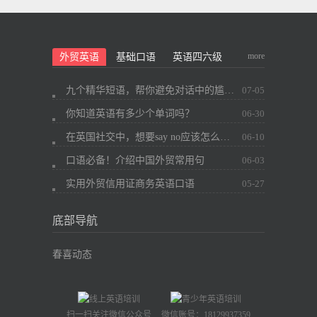
more
外贸英语
基础口语
英语四六级
九个精华短语，帮你避免对话中的尴尬~
07-05
你知道英语有多少个单词吗？
06-30
在英国社交中，想要say no应该怎么办？
06-10
口语必备！介绍中国外贸常用句
06-03
实用外贸信用证商务英语口语
05-27
底部导航
春喜动态
扫一扫关注微信公众号
微信账号：18129937359