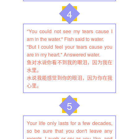
4
"You could not see my tears cause I
am in the water." Fish said to water.
"But I could feel your tears cause you
are in my heart." Answered water.
鱼对水说你看不到我的眼泪，因为我在
水里。
水说我能感觉到你的眼泪，因为你在我
心里。
5
Your life only lasts for a few decades,
so be sure that you don't leave any
regrets. Laugh or cry as you like, and