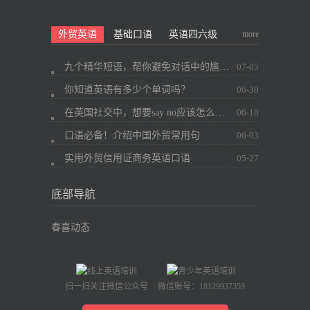
more
外贸英语
基础口语
英语四六级
九个精华短语，帮你避免对话中的尴尬~
07-05
你知道英语有多少个单词吗？
06-30
在英国社交中，想要say no应该怎么办？
06-10
口语必备！介绍中国外贸常用句
06-03
实用外贸信用证商务英语口语
05-27
底部导航
春喜动态
扫一扫关注微信公众号
微信账号：18129937359