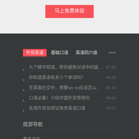
马上免费体验
more
外贸英语
基础口语
英语四六级
九个精华短语，帮你避免对话中的尴尬~
07-05
你知道英语有多少个单词吗？
06-30
在英国社交中，想要say no应该怎么办？
06-10
口语必备！介绍中国外贸常用句
06-03
实用外贸信用证商务英语口语
05-27
底部导航