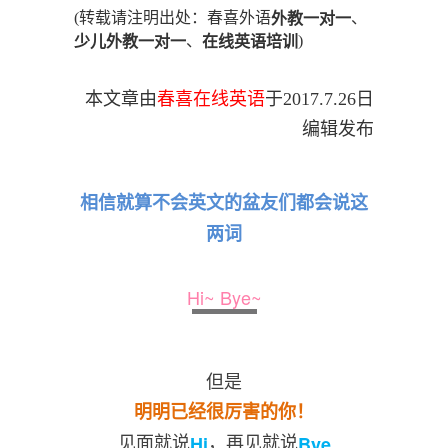
(转载请注明出处：春喜外语
、
外教一对一
、
)
少儿外教一对一
在线英语培训
本文章由
春喜在线英语
于
2017.7.26
日
编辑发布
相信就算不会英文的盆友们都会说这
两词
Hi~ Bye~
但是
明明已经很厉害的你！
见面就说
，再见就说
Hi
Bye