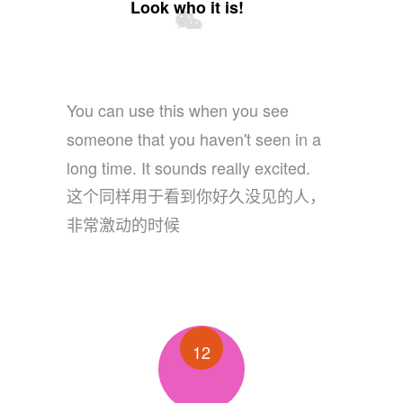
Look who it is!
You can use this when you see
someone that you haven't seen in a
long time. It sounds really excited.
这个同样用于看到你好久没见的人，
非常激动的时候
12