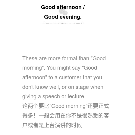
Good afternoon /
Good evening.
These are more formal than "Good
morning". You might say "Good
afternoon" to a customer that you
don't know well, or on stage when
giving a speech or lecture.
这两个要比"Good morning"还要正式
得多！一般会用在你不是很熟悉的客
户或者是上台演讲的时候