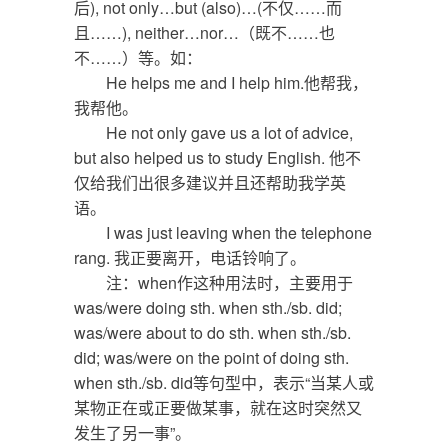
后), not only…but (also)…(不仅……而
且……), neither…nor…（既不……也
不……）等。如：
He helps me and I help him.他帮我，
我帮他。
He not only gave us a lot of advice,
but also helped us to study English. 他不
仅给我们出很多建议并且还帮助我学英
语。
I was just leaving when the telephone
rang. 我正要离开，电话铃响了。
注：when作这种用法时，主要用于
was/were doing sth. when sth./sb. did;
was/were about to do sth. when sth./sb.
did; was/were on the point of doing sth.
when sth./sb. did等句型中，表示“当某人或
某物正在或正要做某事，就在这时突然又
发生了另一事”。