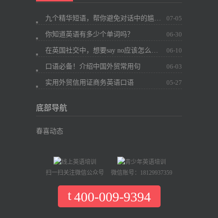
九个精华短语，帮你避免对话中的尴尬~
07-05
你知道英语有多少个单词吗？
06-30
在英国社交中，想要say no应该怎么办？
06-10
口语必备！介绍中国外贸常用句
06-03
实用外贸信用证商务英语口语
05-27
底部导航
春喜动态
扫一扫关注微信公众号
微信账号：18129937359
400-009-9394