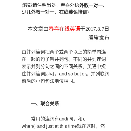
(转载请注明出处：春喜外语
、
外教一对一
、
)
少儿外教一对一
在线英语培训
本文章由
春喜在线英语
于
2017.8.7
日
编辑发布
由并列连词把两个或两个以上的简单句连
在一起的句子叫并列句。不同的并列连词
表示并列分句之间的不同关系。英语中捉
住并列连词即可，and so but or。并列联词
前后的小句句法地位相同。
一、联合关系
常用的连词有and(同，和),
when(=and just at this time就在这时，然