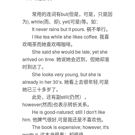
常用的连词有but(但是，可是，只是因
为), while(而、却), yet(可是)等。如：
It never rains but it pours. 祸不单行。
I like tea while she likes coffee. 我喜
欢喝茶而她喜欢喝咖啡。
She said she would be late, yet she
arrived on time. 她说她会迟到，但她却准
时到达了。
She looks very young, but she is
already in her 30’s. 她看上去很年轻,可是
她已三十多岁了。
此处，还有副still(仍然），
however(然而)也表示转折关系。
He is good-natured; still I don't like
him. 他脾气很好,可是我还是不喜欢他。
The book is expensive; however, it's
worth it. 这本书很贵；却很值。