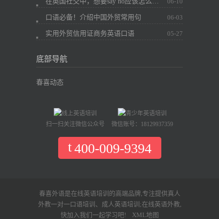
在英国社交中，想要say no应该怎么办？
06-10
口语必备！介绍中国外贸常用句
06-03
实用外贸信用证商务英语口语
05-27
底部导航
春喜动态
扫一扫关注微信公众号
微信账号：18129937359
400-009-9394
春喜外语是在线英语培训的高端品牌,专注提供真人
外教一对一口语培训、成人英语培训;在线英语外教,
快加入我们一起学习吧!
XML地图