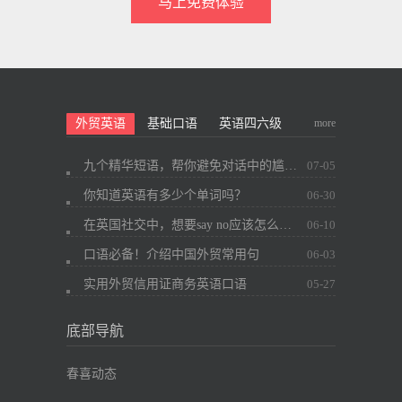
马上免费体验
more
外贸英语
基础口语
英语四六级
九个精华短语，帮你避免对话中的尴尬~
07-05
你知道英语有多少个单词吗？
06-30
在英国社交中，想要say no应该怎么办？
06-10
口语必备！介绍中国外贸常用句
06-03
实用外贸信用证商务英语口语
05-27
底部导航
春喜动态