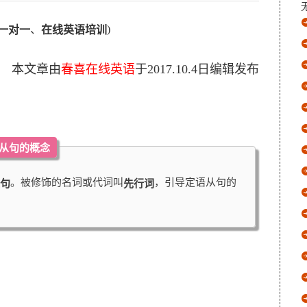
、
)
一对一
在线英语培训
本文章由
春喜在线英语
于
2017.10.4
日编辑发布
语从句的概念
。被修饰的名词或代词叫
，引导定语从句的
句
先行词