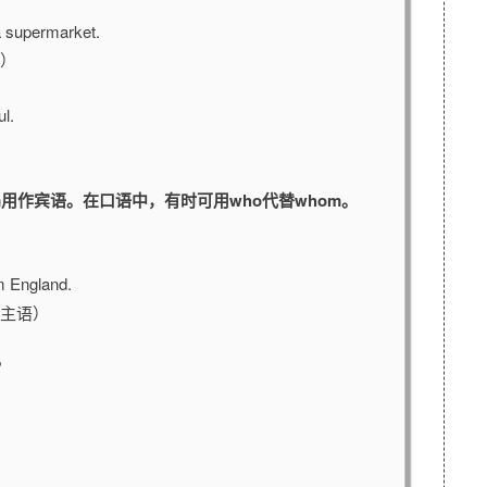
 a supermarket.
）
ul.
hom用作宾语。在口语中，有时可用who代替whom。
m England.
主语）
o？