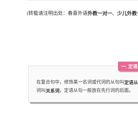
(转载请注明出处：春喜外语
、
外教一对一
少儿外教
一. 定
在复合句中，修饰某一名词或代词的从句叫
定语从
词叫
，定语从句一般放在先行词的后面。
关系词