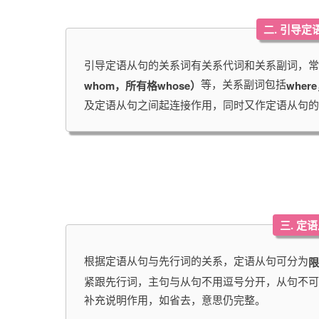
二. 引导
引导定语从句的关系词有关系代词和关系副词，常
等，关系副词包括
whom，所有格whose）
wher
及定语从句之间起连接作用，同时又作定语从句的
三. 定
根据定语从句与先行词的关系，定语从句可分为
限
紧跟先行词，主句与从句不用逗号分开，从句不可
补充说明作用，如省去，意思仍完整。