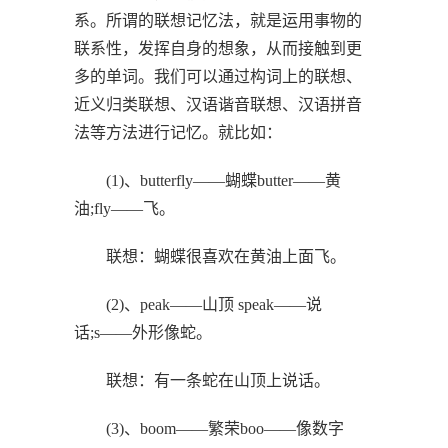
系。所谓的联想记忆法，就是运用事物的
联系性，发挥自身的想象，从而接触到更
多的单词。我们可以通过构词上的联想、
近义归类联想、汉语谐音联想、汉语拼音
法等方法进行记忆。就比如：
(1)、butterfly——蝴蝶butter――黄
油;fly――飞。
联想：蝴蝶很喜欢在黄油上面飞。
(2)、peak――山顶 speak――说
话;s――外形像蛇。
联想：有一条蛇在山顶上说话。
(3)、boom――繁荣boo――像数字