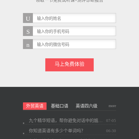
领取一节免费试听课+测评诊断报告
马上免费体验
more
外贸英语
基础口语
英语四六级
九个精华短语，帮你避免对话中的尴尬~
07-05
你知道英语有多少个单词吗？
06-30