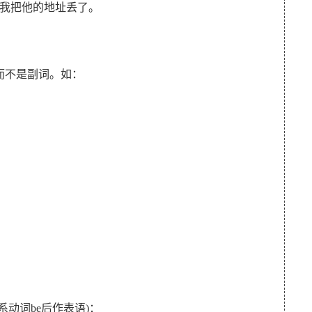
ss. 麻烦的是我把他的地址丢了。
不是副词。如：
动词be后作表语)：