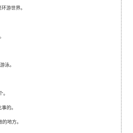
我的梦想是环游世界。
瑰。
动是游泳。
这个。
何做此事的。
次遇见她的地方。