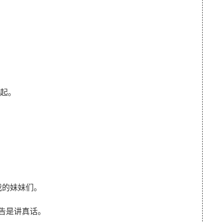
在一起。
是保护我的妹妹们。
我对你的忠告是讲真话。