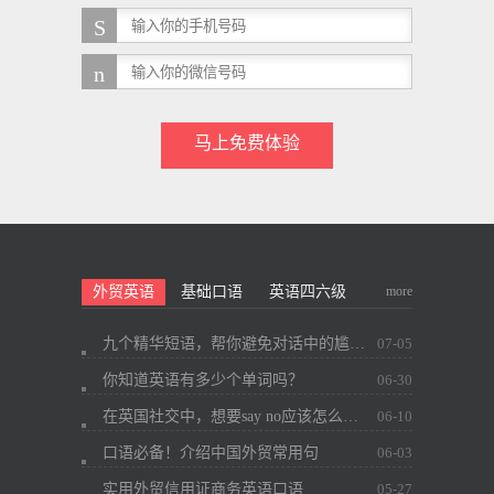
马上免费体验
more
外贸英语
基础口语
英语四六级
九个精华短语，帮你避免对话中的尴尬~
07-05
你知道英语有多少个单词吗？
06-30
在英国社交中，想要say no应该怎么办？
06-10
口语必备！介绍中国外贸常用句
06-03
实用外贸信用证商务英语口语
05-27