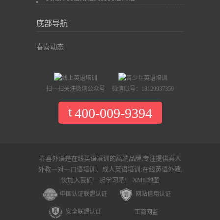
底部导航
春喜动态
扫一扫关注微信公众号
微信账号：18129937359
400-009-9394
春喜外语是在线英语培训的高端品牌,专注提供真人
外教一对一口语培训、成人英语培训;在线英语外教,
快加入我们一起学习吧!
XML地图
中国认证联盟认证
网站信用认证
安全联盟认证
工商网监