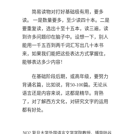
简易读物对打好基础极有用，要多
读。 一是数量要多，至少读四十本。二是
要重复读，选出十至十五本，读三遍，读
到许多问题印在脑子中。设想一下，别人
能用一千五百到两千词汇写出几十本书
来，如果我们能把这些表达方式掌握住，
能够表达多少内容！
在基础阶段后期，或高年级，要努力
背诵名篇，比如说，背50-100篇。无论从
语言还是内容来说，这都是精华。背熟
了，对了解西方文化，对研究文字的运用
都有好处。
NO2.复旦大学外国语言文学学院教授、博导陆谷