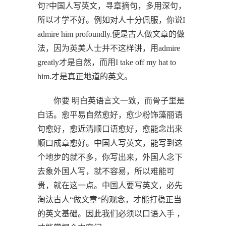
句?中国人写英文，寻章摘句，多用深句，
所以才学不好。例如对人十分佩服，你说I
admire him profoundly.便是古人做文章的做
法，因为英美人士并不这样讲，用admire
greatly才是自然，而用I take off my hat to
him.才是真正地道的英文。
你要 明白英语言文一致，而骨子里是
白话。愈平易自然愈好，愈少粉饰藻丽语
句愈好，愈近清顺口语愈好，愈能念出来
顺口成章愈好。中国人写英文，能写到这
个地步的就不多，你写出来，外国人念下
去象外国人写，就不容易，所以难能可
贵，就在这一点。中国人要写英文，必先
淘汰古人“做文章“的观念，才能打稳正当
的英文基础。因此我们必须以口语入手 ，