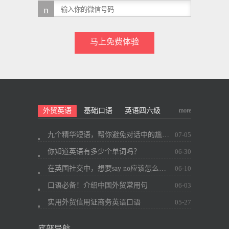
马上免费体验
more
外贸英语
基础口语
英语四六级
九个精华短语，帮你避免对话中的尴尬~
07-05
你知道英语有多少个单词吗？
06-30
在英国社交中，想要say no应该怎么办？
06-10
口语必备！介绍中国外贸常用句
06-03
实用外贸信用证商务英语口语
05-27
底部导航