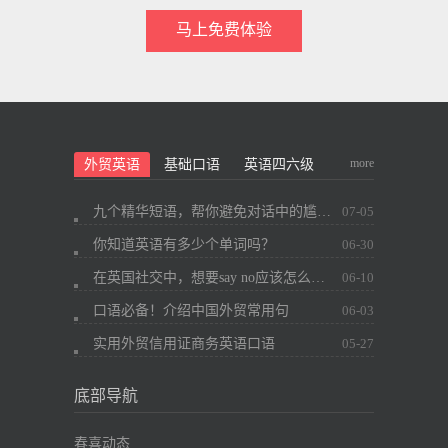
马上免费体验
more
外贸英语
基础口语
英语四六级
九个精华短语，帮你避免对话中的尴尬~
07-05
你知道英语有多少个单词吗？
06-30
在英国社交中，想要say no应该怎么办？
06-10
口语必备！介绍中国外贸常用句
06-03
实用外贸信用证商务英语口语
05-27
底部导航
春喜动态