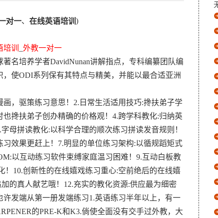
、
)
一对一
在线英语培训
语培训
_
外教一对一
名培养学者DavidNunan讲解指点，专科编纂团队编
，使ODI系列保有其特点与精美，并能以最合适亚洲
漫画，驱策练习意思！2.日常生活适用技巧:搀扶弟子学
时也搀扶弟子创办精确的价格观！4.跨学科教化:归纳英
.字母拼读教化:以科学合理的顺次练习拼读发音规则！
练习效果更赶上！7.明显的单位练习架构:以循规蹈矩式
OM:以互动练习软件束缚家庭温习困难！9.互动白板教
！10.创新性的在线嬉戏练习重心:空前绝后的在线嬉
追加的真人献艺哦！12.充实的教化资源:供应最为细密
许发端从第一册发端练习1.英语练习半年以上，有一
RPENER的PRE-K和K3.倘使全面没有交手过外教，大