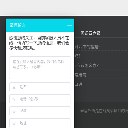
请您留言
外贸英语
基础口语
英语四六级
感谢您的关注，当前客服人员不在
线，请填写一下您的信息，我们会
九个精华短语，帮你避免对话中的尴尬~
尽快和您联系。
你知道英语有多少个单词吗？
在英国社交中，想要say no应该怎么办？
口语必备！介绍中国外贸常用句
实用外贸信用证商务英语口语
春喜外语是在线英语培训的高