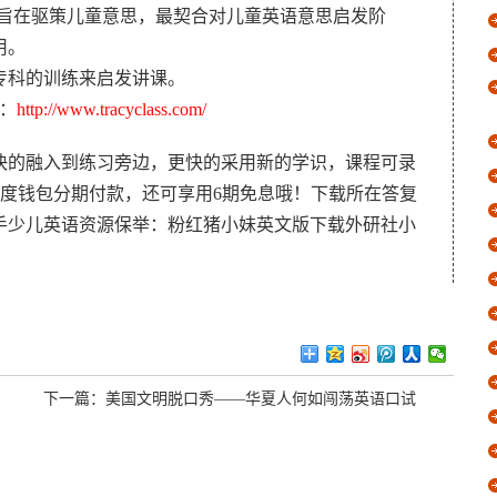
材旨在驱策儿童意思，最契合对儿童英语意思启发阶
用。
专科的训练来启发讲课。
：
http://www.tracyclass.com/
快的融入到练习旁边，更快的采用新的学识，课程可录
度钱包分期付款，还可享用6期免息哦！下载所在答复
手少儿英语资源保举：粉红猪小妹英文版下载外研社小
下一篇：
美国文明脱口秀——华夏人何如闯荡英语口试