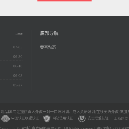
底部导航
more
春喜动态
07-05
06-30
06-10
06-03
05-27
端品牌,专注提供真人外教一对一口语培训、成人英语培训;在线英语外教,快加
中国认证联盟认证
网站信用认证
安全联盟认证
工商网监
Copyright © 深圳市春喜网络有限公司. All Rights Reserved. 粤ICP备15060490