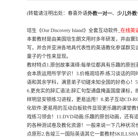
(转载请注明出处：春喜外语
、
外教一对一
少儿外教
培生《Our Discovery Island》全套互动软件_
在线英
本套教材是由美国培生朗文用时多年研发，并由寰球著
写，并合并亚洲各地具代表性的英语教化参谋群见识
童子的个性来显现。
教材特点1.原创故事演绎:每单位都具有乐趣的原创
会本质运用所学学识！3.价格观培养:练习谈话的同
语和其余学科，满意弟子切磋未知全国的好奇心！5
6.更充实的辞汇语法:辞汇句型通盘掩盖国度课标，
样明显安顿练习进程，更易运用！8.弟子互动CD-R
化软件:更易用的互动白板软件显现更乐趣的课堂教化
戏练习领会！11.DVD动画:乐趣的原创动画，还有
的各种测试卷及教化资源！一般来说一下几种状况也
点原形2.告竣三一国际英语其它一套教材SKILLSHA