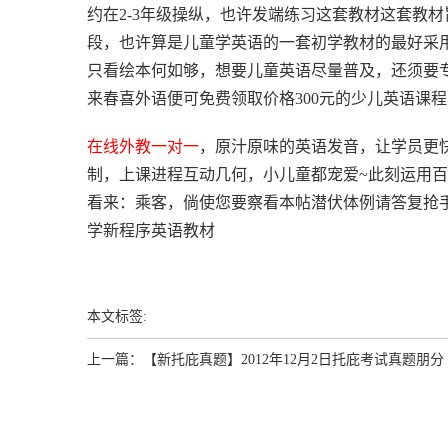
约在2-3年级操纵，也许发端练习这套教材这套教
段，也许算是儿童学英语的一套初学教材的最好采
只看绘本何如够，想要儿童英语尽量普及，还须要
来春喜外语便可免费领取价格300元的少儿英语课程
在线
外教一对一
，原汁原味的英语发音，让学员更
制，上课进程互动几何，小儿童都宠爱~此刻运用百
看来：乘客，倘使您要察看本帖潜伏体例请答复抢
学新程序英语教材
本文标签:
上一篇：
【新托庇真题】2012年12月2日托庇考试真题朋分