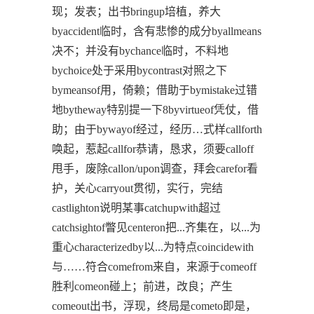
现；发表；出书bringup培植，养大
byaccident临时，含有悲惨的成分byallmeans
决不；并没有bychance临时，不料地
bychoice处于采用bycontrast对照之下
bymeansof用，倚赖；借助于bymistake过错
地bytheway特别提一下8byvirtueof凭仗，借
助；由于bywayof经过，经历…式样callforth
唤起，惹起callfor恭请，恳求，须要calloff
甩手，废除callon/upon调查，拜会carefor看
护，关心carryout贯彻，实行，完结
castlighton说明某事catchupwith超过
catchsightof瞥见centeron把...齐集在，以...为
重心characterizedby以...为特点coincidewith
与……符合comefrom来自，来源于comeoff
胜利comeon碰上；前进，改良；产生
comeout出书，浮现，终局是cometo即是，