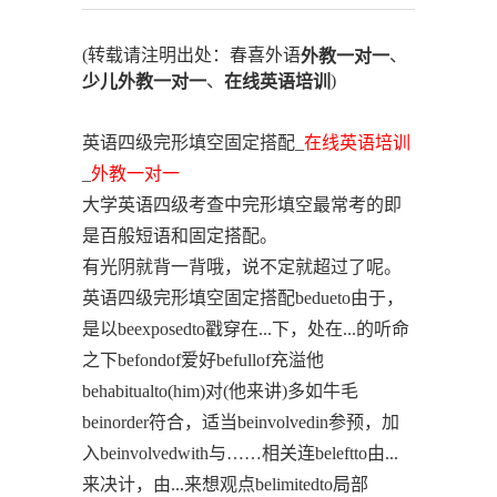
(转载请注明出处：春喜外语
、
外教一对一
、
)
少儿外教一对一
在线英语培训
英语四级完形填空固定搭配_
在线英语培训
_
外教一对一
大学英语四级考查中完形填空最常考的即
是百般短语和固定搭配。
有光阴就背一背哦，说不定就超过了呢。
英语四级完形填空固定搭配bedueto由于，
是以beexposedto戳穿在...下，处在...的听命
之下befondof爱好befullof充溢他
behabitualto(him)对(他来讲)多如牛毛
beinorder符合，适当beinvolvedin参预，加
入beinvolvedwith与……相关连beleftto由...
来决计，由...来想观点belimitedto局部