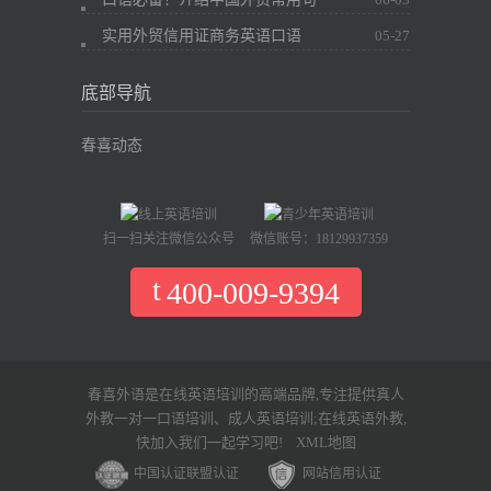
实用外贸信用证商务英语口语
05-27
底部导航
春喜动态
扫一扫关注微信公众号
微信账号：18129937359
400-009-9394
春喜外语是在线英语培训的高端品牌,专注提供真人
外教一对一口语培训、成人英语培训;在线英语外教,
快加入我们一起学习吧!
XML地图
中国认证联盟认证
网站信用认证