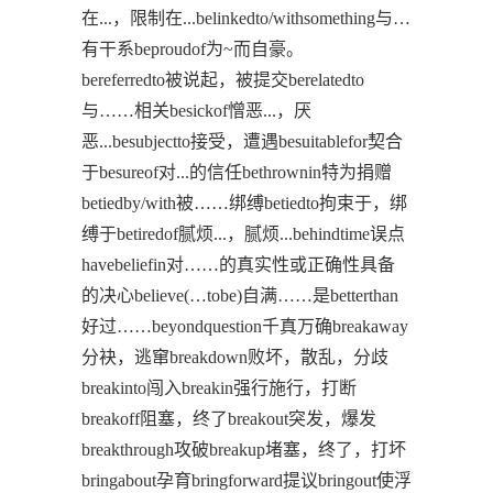
在...，限制在...belinkedto/withsomething与…
有干系beproudof为~而自豪。
bereferredto被说起，被提交berelatedto
与……相关besickof憎恶...，厌
恶...besubjectto接受，遭遇besuitablefor契合
于besureof对...的信任bethrownin特为捐赠
betiedby/with被……绑缚betiedto拘束于，绑
缚于betiredof腻烦...，腻烦...behindtime误点
havebeliefin对……的真实性或正确性具备
的决心believe(…tobe)自满……是betterthan
好过……beyondquestion千真万确breakaway
分袂，逃窜breakdown败坏，散乱，分歧
breakinto闯入breakin强行施行，打断
breakoff阻塞，终了breakout突发，爆发
breakthrough攻破breakup堵塞，终了，打坏
bringabout孕育bringforward提议bringout使浮