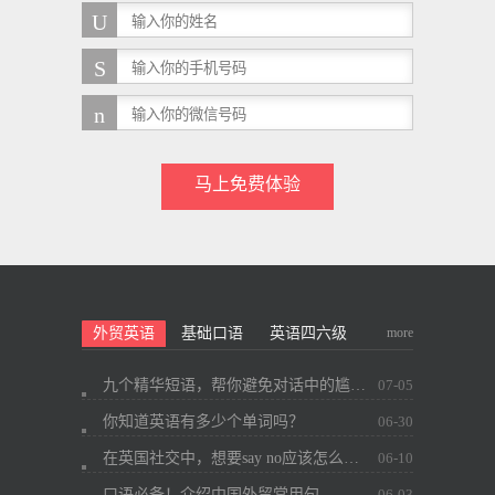
马上免费体验
more
外贸英语
基础口语
英语四六级
九个精华短语，帮你避免对话中的尴尬~
07-05
你知道英语有多少个单词吗？
06-30
在英国社交中，想要say no应该怎么办？
06-10
口语必备！介绍中国外贸常用句
06-03