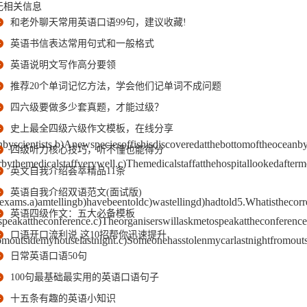
无相关信息
和老外聊天常用英语口语99句，建议收藏!
英语书信表达常用句式和一般格式
英语说明文写作高分要领
推荐20个单词记忆方法，学会他们记单词不成问题
四六级要做多少套真题，才能过级？
史上最全四级六级作文模板，在线分享
yscientists.b)Anewspeciesoffishisdiscoveredatthebottomoftheoceanbysc
四级听力核心技巧，听不懂也能得分
fterbythemedicalstaffverywell.c)Themedicalstaffatthehospitallookedaf
英文自我介绍荟萃精品11条
英语自我介绍双语范文(面试版)
s.a)amtellingb)havebeentoldc)wastellingd)hadtold5.Whatisthecorrec
英语四级作文：五大必备模板
nspeakattheconference.c)Theorganiserswillaskmetospeakattheconference
口语开口流利说 这10招帮你迅速提升
outsidemyhouselastnight.c)Someonehasstolenmycarlastnightfromouts
日常英语口语50句
100句最基础最实用的英语口语句子
十五条有趣的英语小知识