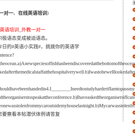
、
)
一对一
在线英语培训
英语培训
_
外教一对一
积极语态变成被迫语态。
日的#英语小实践#，挑拨你的英语学
entence?
theocean.a)Anewspeciesoffishhasbeendiscoveredatthebottomoftheoceanb
ookedafterthemedicalstaffatthehospitalverywell.b)Iwastobewelllookeda
ouldhavebeenhandedin4.I________IneedtostudyharderifIamtopassmyexam
dtheorganiserstospeakattheconference.b)IhaveaskedtheorganisersifIca
onewasstolenfrommycaroutsidemyhouselastnight.b)Mycarwasstolenfrom
您要察看本帖潜伏体例请答复