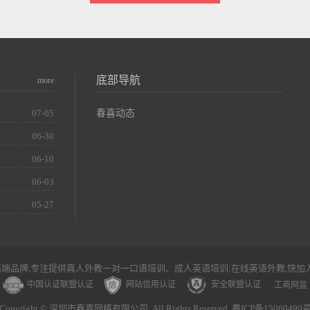
底部导航
more
春喜动态
07-05
06-30
06-10
06-03
05-27
端品牌,专注提供真人外教一对一口语培训、成人英语培训;在线英语外教,快加
中国认证联盟认证
网站信用认证
安全联盟认证
工商网监
Copyright © 深圳市春喜网络有限公司. All Rights Reserved. 粤ICP备15060490