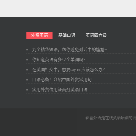
外贸英语
基础口语
英语四六级
九个精华短语，帮你避免对话中的尴尬~
你知道英语有多少个单词吗？
在英国社交中，想要say no应该怎么办？
口语必备！介绍中国外贸常用句
实用外贸信用证商务英语口语
春喜外语是在线英语培训的高