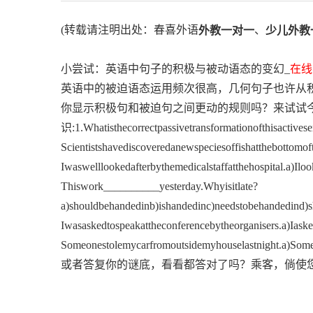
(转载请注明出处：春喜外语
、
外教一对一
少儿外教
小尝试：英语中句子的积极与被动语态的变幻_
在线
英语中的被迫语态运用频次很高，几何句子也许从
你显示积极句和被迫句之间更动的规则吗？来试试今
识:1.Whatisthecorrectpassivetransformationofthisactives
Scientistshavediscoveredanewspeciesoffishatthebottomof
Iwaswelllookedafterbythemedicalstaffatthehospital.a)Il
Thiswork__________yesterday.Whyisitlate?
a)shouldbehandedinb)ishandedinc)needstobehandedind)sh
Iwasaskedtospeakattheconferencebytheorganisers.a)Iaske
Someonestolemycarfromoutsidemyhouselastnight.a)Some
或者答复你的谜底，看看都答对了吗？乘客，倘使