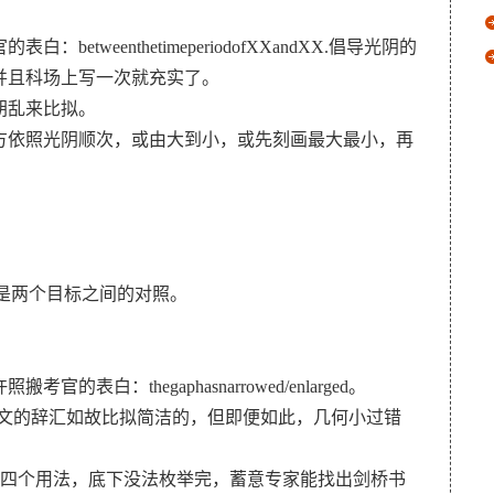
weenthetimeperiodofXXandXX.倡导光阴的
并且科场上写一次就充实了。
胡乱来比拟。
方依照光阴顺次，或由大到小，或先刻画最大最小，再
的是两个目标之间的对照。
：thegaphasnarrowed/enlarged。
作文的辞汇如故比拟简洁的，但即便如此，几何小过错
的四个用法，底下没法枚举完，蓄意专家能找出剑桥书