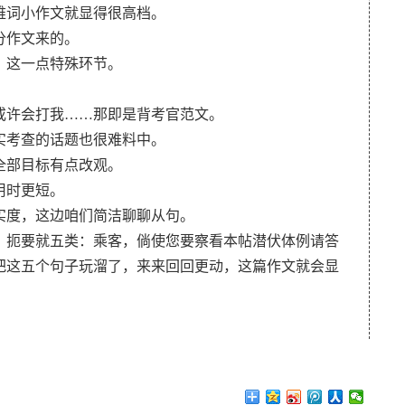
难词小作文就显得很高档。
分作文来的。
，这一点特殊环节。
或许会打我……那即是背考官范文。
实考查的话题也很难料中。
全部目标有点改观。
用时更短。
实度，这边咱们简洁聊聊从句。
，扼要就五类：乘客，倘使您要察看本帖潜伏体例请答
把这五个句子玩溜了，来来回回更动，这篇作文就会显