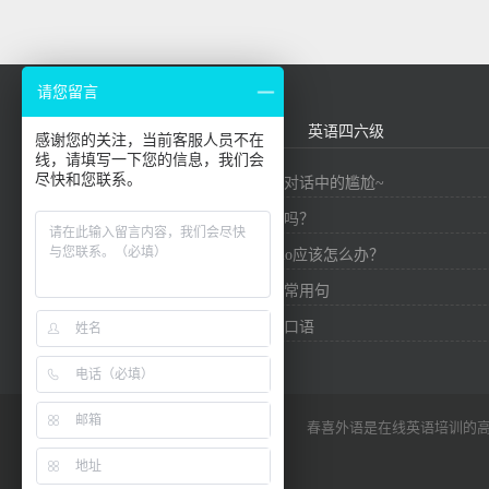
请您留言
外贸英语
基础口语
英语四六级
感谢您的关注，当前客服人员不在
线，请填写一下您的信息，我们会
尽快和您联系。
九个精华短语，帮你避免对话中的尴尬~
你知道英语有多少个单词吗？
在英国社交中，想要say no应该怎么办？
口语必备！介绍中国外贸常用句
实用外贸信用证商务英语口语
春喜外语是在线英语培训的高