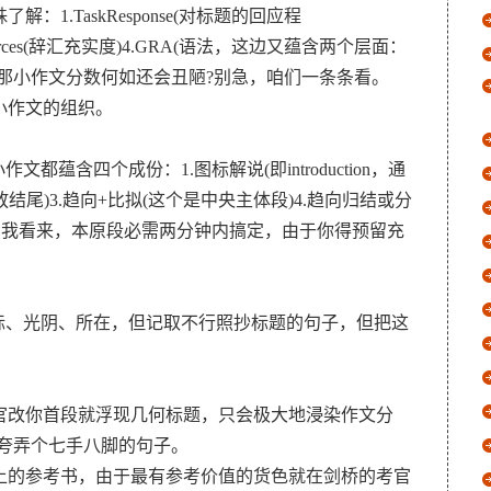
.TaskResponse(对标题的回应程
calResources(辞汇充实度)4.GRA(语法，这边又蕴含两个层面：
那小作文分数何如还会丑陋?别急，咱们一条条看。
小作文的组织。
蕴含四个成份：1.图标解说(即introduction，通
可放结尾)3.趋向+比拟(这个是中央主体段)4.趋向归结或分
在我看来，本原段必需两分钟内搞定，由于你得预留充
标、光阴、所在，但记取不行照抄标题的句子，但把这
官改你首段就浮现几何标题，只会极大地浸染作文分
夸弄个七手八脚的句子。
上的参考书，由于最有参考价值的货色就在剑桥的考官