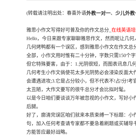
(转载请注明出处：春喜外语
、
外教一对一
少儿外教
雅思小作文写得好可普及你的作文总分_
在线英语培
Hello，今日来跟专家聊聊雅思作文，然而呢让几
几何烤鸭都有一个误区，感到雅思小作文在作文总
全部，小作文用时惟有二十分钟，字数只需150个
但它特殊要害，由于：1.光阴很短，而图表讯息几
几何考生小作文倘使花太多光阴势必会浸染反面大作
会遭遇进攻;3.它是占分较小，但不代表不!占!分
太丑陋，大作文要写的很牛总分才会比拟时髦。
以是今日咱们要谈谈万年被忽视的小作文，写好小
后腿。
好了，廓清完误区咱们就来本质束缚一下标题：小
句，加入任何考查请专家都不要急着刷题或买辅导
方能答应最好战略。