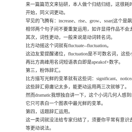
来一篇篇范文来钻研，本人做个归结归结，这很耗
开始，同义词更动。
罕见的飞腾有：increase、rise、grow、soar(这个是
相邻两个句子间不要重复运用，如许显得作品不会
其次，词性更动，一般来说是动词转名词。
比方动摇这个词就有fluctuate--fluctuation。
这边友爱提醒诸位，fluctuation是不可数名词
再比方高峰用名词短语表白即是apeakof+数字。
第三，粉饰辞汇。
比方描写光鲜的变革就有这些词：significant、noticeable
这些辞汇毋庸记太多，能更动运用两三次就够了。
然而dramatic我想独自讲一下，这个小词几何人
它只可表白一个图表中最光鲜的变革。
第四，话题辞汇运用。
这一类词就没法给专家归结了，须要你平常有意识去补偿，像年轻
等更动说法。