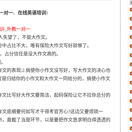
、
)
一对一
在线英语培训
训
_
外教一对一
何人失望了，不是大作文。
分中占比不大，唯有保险大作文写好就够了。
字，占分信任是没大作文高的。
何。
文的表现;2.倘使你小作文没写好，写大作文的决心也
!考官是归结你的小作文和大作文一同给分的，倘使小作文
作文比写好大作文要简洁，起码保险让它不拉你总分的
作文底细要何如写才干得考官芳心?这边又要烦琐一
书，直截了当是环节，以是要把作文恳求明白得透透的