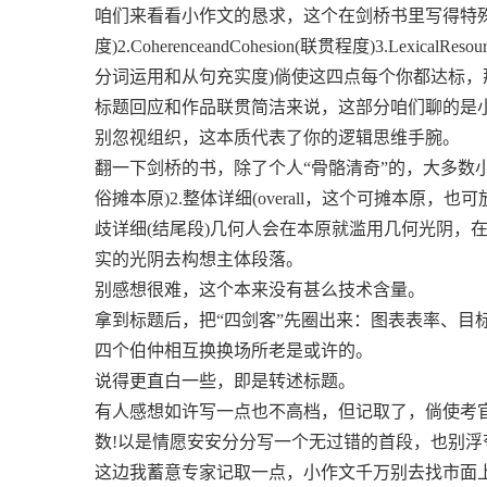
咱们来看看小作文的恳求，这个在剑桥书里写得特殊了解：1
度)2.CoherenceandCohesion(联贯程度)3.Lexi
分词运用和从句充实度)倘使这四点每个你都达标，
标题回应和作品联贯简洁来说，这部分咱们聊的是
别忽视组织，这本质代表了你的逻辑思维手腕。
翻一下剑桥的书，除了个人“骨骼清奇”的，大多数小作文都
俗摊本原)2.整体详细(overall，这个可摊本原，也
歧详细(结尾段)几何人会在本原就滥用几何光阴，
实的光阴去构想主体段落。
别感想很难，这个本来没有甚么技术含量。
拿到标题后，把“四剑客”先圈出来：图表表率、目
四个伯仲相互换换场所老是或许的。
说得更直白一些，即是转述标题。
有人感想如许写一点也不高档，但记取了，倘使考
数!以是情愿安安分分写一个无过错的首段，也别浮
这边我蓄意专家记取一点，小作文千万别去找市面