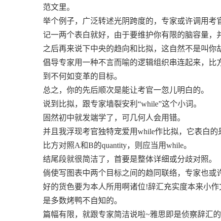
范文里。
举个例子，广泛转述光阴跨度的，专家或许调用考官的表白：bet
记一两个表白就好，由于要维护你有限的脑容量，
之后再来说下中央的趋向和比拟，这自然不是叫你
倡导专家用一种不言而喻的逻辑组织串连起来，比
到不何如变革的目标。
总之，你的先后顺次是能让考官一忽儿明白的。
说到比拟，跟专家墙裂安利“while”这个小词。
固然初中就发端学了，可几何人会用错。
并且我浮现考官独特宠爱用while作比拟，它表白
比方对照A和B的quantity，则应当用while。
结尾段就很简洁了，首要是整体详细或分歧对照。
倘使写图表中两个目标之间的趋同联络，专家也或许照搬考官的表白
好的货色要为本人所用啊诸位!辞汇充实度本来小
是多数烤鸭不自知的。
篇幅有限，就跟专家简洁说啦~雅思即是侦察辞汇