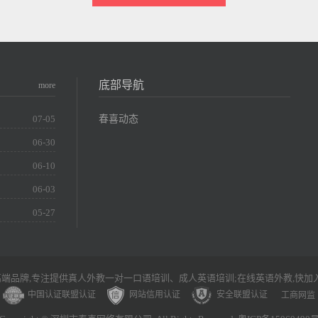
底部导航
more
春喜动态
07-05
06-30
06-10
06-03
05-27
端品牌,专注提供真人外教一对一口语培训、成人英语培训;在线英语外教,快加
中国认证联盟认证
网站信用认证
安全联盟认证
工商网监