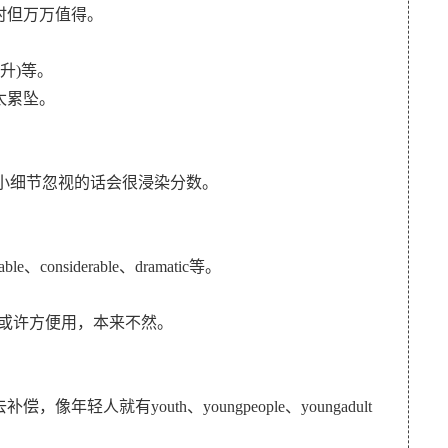
时但万万值得。
飙升)等。
太累坠。
，这些小细节忽视的话会很浸染分数。
、considerable、dramatic等。
感到或许方便用，本来不然。
人就有youth、youngpeople、youngadult