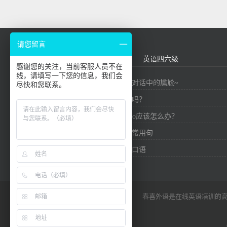
请您留言
外贸英语
基础口语
英语四六级
感谢您的关注，当前客服人员不在
线，请填写一下您的信息，我们会
九个精华短语，帮你避免对话中的尴尬~
尽快和您联系。
你知道英语有多少个单词吗？
在英国社交中，想要say no应该怎么办？
口语必备！介绍中国外贸常用句
实用外贸信用证商务英语口语
春喜外语是在线英语培训的高