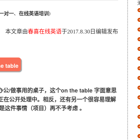
、
)
一对一
在线英语培训
本文章由
春喜在线英语
于
2017.8.30
日编辑发布
he table
/做事用的桌子，这个on the table 字面意思
)正在公开处理中。相反，还有另一个
很容易理解
，也就是这件事情（项目）再不予考虑 。