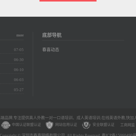
底部导航
more
春喜动态
07-05
06-30
06-10
06-03
05-27
端品牌,专注提供真人外教一对一口语培训、成人英语培训;在线英语外教,快加
中国认证联盟认证
网站信用认证
安全联盟认证
工商网监
Copyright © 深圳市春喜网络有限公司. All Rights Reserved. 粤ICP备15060490