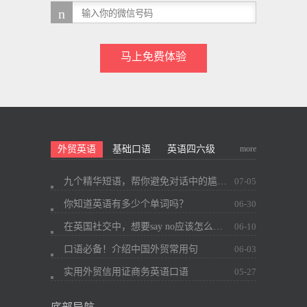
马上免费体验
more
外贸英语
基础口语
英语四六级
九个精华短语，帮你避免对话中的尴尬~
07-05
你知道英语有多少个单词吗？
06-30
在英国社交中，想要say no应该怎么办？
06-10
口语必备！介绍中国外贸常用句
06-03
实用外贸信用证商务英语口语
05-27