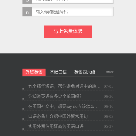
马上免费体验
more
外贸英语
基础口语
英语四六级
九个精华短语，帮你避免对话中的尴尬~
07-05
你知道英语有多少个单词吗？
06-30
在英国社交中，想要say no应该怎么办？
06-10
口语必备！介绍中国外贸常用句
06-03
实用外贸信用证商务英语口语
05-27