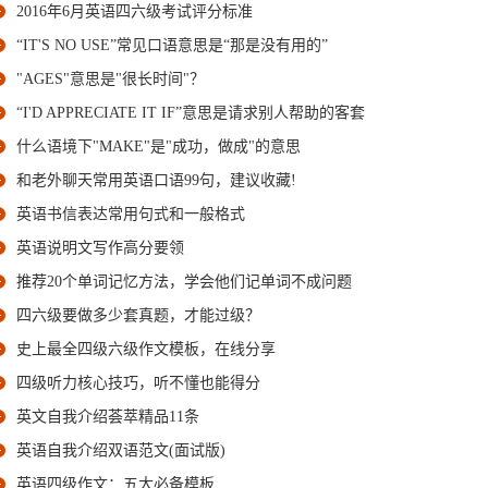
2016年6月英语四六级考试评分标准
“IT'S NO USE”常见口语意思是“那是没有用的”
"AGES"意思是"很长时间"？
“I'D APPRECIATE IT IF”意思是请求别人帮助的客套
什么语境下"MAKE"是"成功，做成"的意思
和老外聊天常用英语口语99句，建议收藏!
英语书信表达常用句式和一般格式
英语说明文写作高分要领
推荐20个单词记忆方法，学会他们记单词不成问题
四六级要做多少套真题，才能过级？
史上最全四级六级作文模板，在线分享
四级听力核心技巧，听不懂也能得分
英文自我介绍荟萃精品11条
英语自我介绍双语范文(面试版)
英语四级作文：五大必备模板