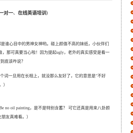
、
)
一对一
在线英语培训
都是谁心目中的男神女神哟。碰上颜值不高的妹纸，小伙伴们
两个标准，那可真要当心啦！因为提起ugly，老外的真实感受是看一
到底该咋说？
文
家。但这个词一旦用在长相上，就没那么友好了，它的意思是“不好
般。）
。Be no oil painting，是不是特别含蓄？ 可它还真是用来八卦颜
（他新交的女朋友真难看。）