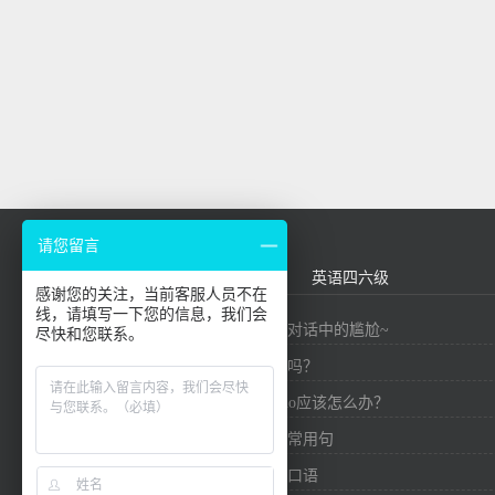
请您留言
外贸英语
基础口语
英语四六级
感谢您的关注，当前客服人员不在
线，请填写一下您的信息，我们会
九个精华短语，帮你避免对话中的尴尬~
尽快和您联系。
你知道英语有多少个单词吗？
在英国社交中，想要say no应该怎么办？
口语必备！介绍中国外贸常用句
实用外贸信用证商务英语口语