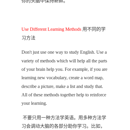
你的头脑中保持新鲜。
用不同的学
Use Different Learning Methods
习方法
Don't just use one way to study English. Use a
variety of methods which will help all the parts
of your brain help you. For example, if you are
learning new vocabulary, create a word map,
describe a picture, make a list and study that.
All of these methods together help to reinforce
your learning.
不要只用一种方法学英语。用多种方法学
习会调动大脑的各部分助你学习。比如，