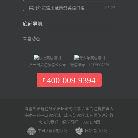
实用外贸信用证商务英语口语
05-27
底部导航
春喜动态
扫一扫关注微信公众号
微信账号：18129937359
400-009-9394
春喜外语是在线英语培训的高端品牌,专注提供真人
外教一对一口语培训、成人英语培训;在线英语外教,
快加入我们一起学习吧!
XML地图
中国认证联盟认证
网站信用认证