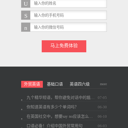
马上免费体验
more
外贸英语
基础口语
英语四六级
九个精华短语，帮你避免对话中的尴尬~
07-05
你知道英语有多少个单词吗？
06-30
在英国社交中，想要say no应该怎么办？
06-10
口语必备！介绍中国外贸常用句
06-03