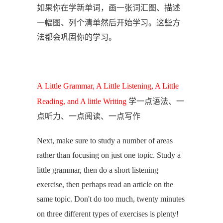
如果你在学新单词，画一张词汇图、描述
一幅图、列个清单然后开始学习。这些方
法都会巩固你的学习。
A Little Grammar, A Little Listening, A Little
学一点语法、一
Reading, and A little Writing
点听力、一点阅读、一点写作
Next, make sure to study a number of areas
rather than focusing on just one topic. Study a
little grammar, then do a short listening
exercise, then perhaps read an article on the
same topic. Don't do too much, twenty minutes
on three different types of exercises is plenty!