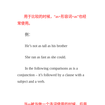
用于比较的时候，“as+形容词+as”也经
常使用。
例：
He’s not as tall as his brother
She ran as fast as she could.
In the following comparisons as is a
conjunction – it’s followed by a clause with a
subject and a verb.
当as被当做一个连词使用的时候，后面