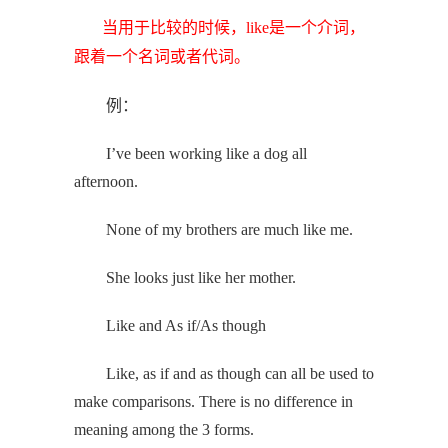
当用于比较的时候，like是一个介词，
跟着一个名词或者代词。
例：
I’ve been working like a dog all
afternoon.
None of my brothers are much like me.
She looks just like her mother.
Like and As if/As though
Like, as if and as though can all be used to
make comparisons. There is no difference in
meaning among the 3 forms.