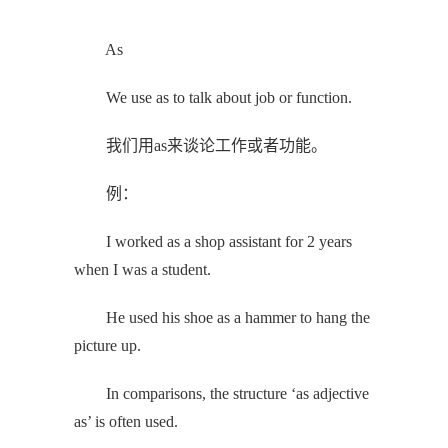
As
We use as to talk about job or function.
我们用as来谈论工作或者功能。
例：
I worked as a shop assistant for 2 years
when I was a student.
He used his shoe as a hammer to hang the
picture up.
In comparisons, the structure ‘as adjective
as’ is often used.