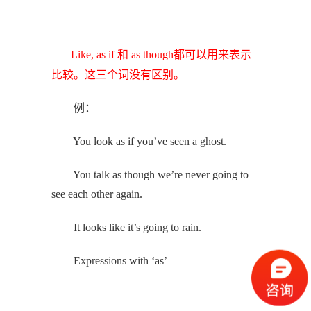
Like, as if 和 as though都可以用来表示
比较。这三个词没有区别。
例：
You look as if you’ve seen a ghost.
You talk as though we’re never going to
see each other again.
It looks like it’s going to rain.
Expressions with ‘as’