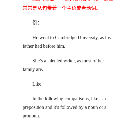
常常是从句带着一个主语或者动词。
例：
He went to Cambridge University, as his
father had before him.
She’s a talented writer, as most of her
family are.
Like
In the following comparisons, like is a
preposition and it’s followed by a noun or a
pronoun.