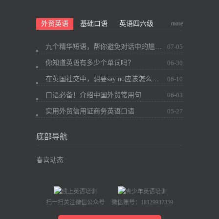
more
外贸英语
基础口语
英语四六级
九个精华短语，帮你避免对话中的尴尬~
07-05
你知道英语有多少个单词吗？
06-30
在英国社交中，想要say no应该怎么办？
06-10
口语必备！介绍中国外贸常用句
06-03
实用外贸信用证商务英语口语
05-27
底部导航
春喜动态
扫一扫关注微信公众号
微信账号：18129937359