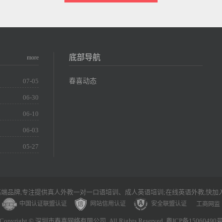
底部导航
more
春喜动态
07-05
06-30
06-10
06-03
05-27
端品牌,专注提供真人外教一对一口语培训、成人英语培训;在线英语外教,快加
中国认证联盟认证
网站信用认证
安全联盟认证
工商网监
Copyright © 深圳市春喜网络有限公司. All Rights Reserved. 粤ICP备15060490