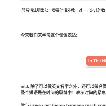
(转载请注明出处：春喜外语
、
外教一对一
少儿外教
今天我们来学习这个俚语表达:
In The N
nick 除了可以做英文名字之外，还可以做
整个短语是在时间的裂缝中！表示时间的紧急
常与arrive~,get there~,happen~,reach s