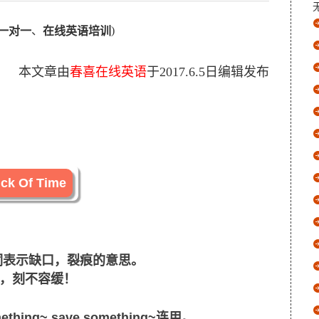
、
)
一对一
在线英语培训
本文章由
春喜在线英语
于
2017.6.5
日编辑发布
ick Of Time
名词表示缺口，裂痕的意思。
，刻不容缓！
omething~,save something~连用。