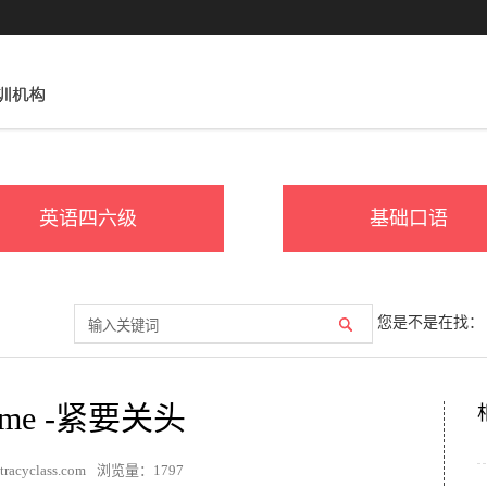
英语四六级
基础口语
您是不是在找：
 Time -紧要关头
acyclass.com
浏览量：
1797