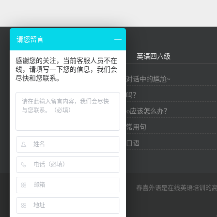
请您留言
外贸英语
基础口语
英语四六级
感谢您的关注，当前客服人员不在
线，请填写一下您的信息，我们会
尽快和您联系。
九个精华短语，帮你避免对话中的尴尬~
你知道英语有多少个单词吗？
在英国社交中，想要say no应该怎么办？
口语必备！介绍中国外贸常用句
实用外贸信用证商务英语口语
春喜外语是在线英语培训的高