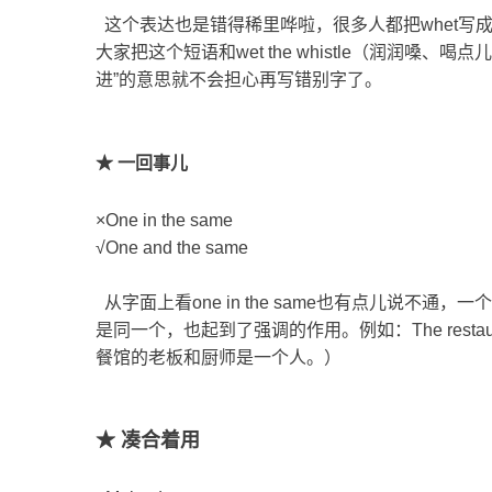
这个表达也是错得稀里哗啦，很多人都把whet写
大家把这个短语和wet the whistle（润润嗓、
进”的意思就不会担心再写错别字了。
★ 一回事儿
×One in the same
√One and the same
从字面上看one in the same也有点儿说不通
是同一个，也起到了强调的作用。例如：The restaurant's o
餐馆的老板和厨师是一个人。）
★ 凑合着用