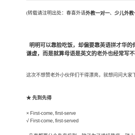
(转载请注明出处：春喜外语
、
外教一对一
少儿外教
明明可以靠脸吃饭，却偏要靠英语拼才华的
谦虚，而是就算母语是英文的老外也经常写不
这次不想赞老外小伙伴们干得漂亮，就想问问大家
★ 先到先得
× First-come, first-serve
√ First-come, first-served