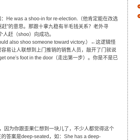
 a shoo-in for re-election.（他肯定能在改选
“驱赶”的意思。那跟十拿九稳有半毛钱关系？老外寻
人赶（shoo）向成功。
ou could also shoo someone toward victory.）←这逻辑怪
-in很容易让人联想到上门推销的销售人员，敲开了门就说
ne's foot in the door（走出第一步）。你是不是已
憋自责，因为你跟歪果仁想到一块儿了，不少人都觉得这个
ep-seated，如：She has a deep-