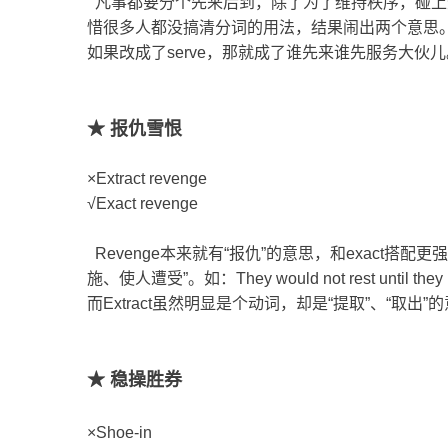
凡事都要分个先来后到，除了为了维持秩序，碰上
惜很多人都没搞清分词的用法，结果闹出两个意思。这
如果改成了serve，那就成了谁先来谁先服务大伙
★ 报仇雪恨
×Extract revenge
√Exact revenge
Revenge本来就有“报仇”的意思，和exact搭配
施、使人遭受”。如：They would not rest until 
而Extract虽然明显是个动词，却是“提取”、“取
★ 稳操胜券
×Shoe-in