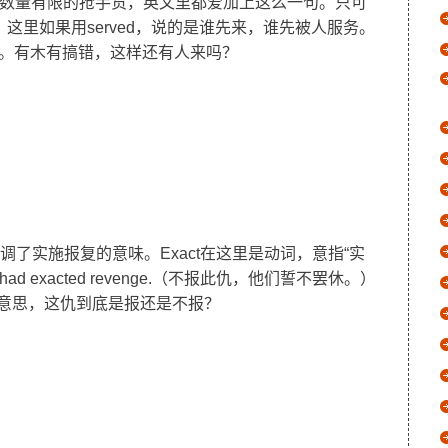
数量有限的抢手货，英文里都爱加上这么一句。只可
里如果用served，说的是谁先来，谁先被人服务。
儿。有木有搞错，这样还有人来吗？
更强调了实施报复的意味。Exact在这里是动词，意指“实
they had exacted revenge.（不报此仇，他们誓不罢休。）
出”的意思，这仇到底是报还是不报？