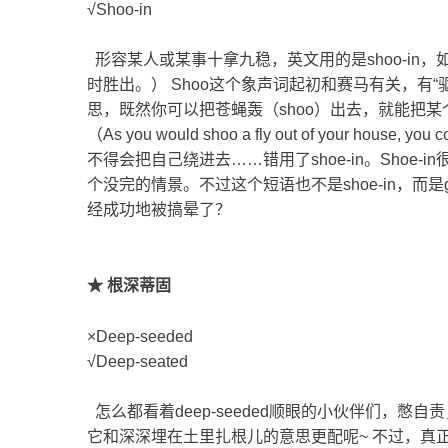
√Shoo-in
形容某人或某事十拿九稳，英文用的是shoo-in，如：He was
时胜出。） Shoo这个象声词起初和赛马有关，有
思，既然你可以把苍蝇轰（shoo）出去，就能把某个
（As you would shoo a fly out of your house, y
不得会把自己绕进去……错用了shoe-in。Shoe
个没完的情景。不过这个短语也不是shoe-in，而是get o
经成功地被搞晕了？
★ 根深蒂固
×Deep-seeded
√Deep-seated
怎么都看着deep-seeded顺眼的小伙伴们，
它和深深埋在土里扎根儿的意思更配呢~ 不过，真正的答案是de