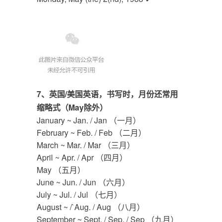
7、英国/美国英语，书写时，月份还常用
缩略式（May除外）
January ~ Jan. / Jan （一月）
February ~ Feb. / Feb （二月）
March ~ Mar. / Mar （三月）
April ~ Apr. / Apr （四月）
May （五月）
June ~ Jun. / Jun （六月）
July ~ Jul. / Jul （七月）
August ~ /`Aug. / Aug （八月）
September ~ Sept. / Sep. / Sep （九月）