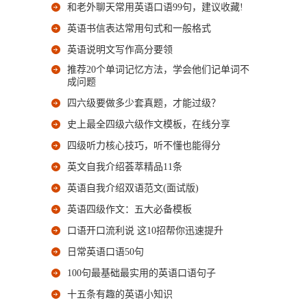
和老外聊天常用英语口语99句，建议收藏!
英语书信表达常用句式和一般格式
英语说明文写作高分要领
推荐20个单词记忆方法，学会他们记单词不
成问题
四六级要做多少套真题，才能过级？
史上最全四级六级作文模板，在线分享
四级听力核心技巧，听不懂也能得分
英文自我介绍荟萃精品11条
英语自我介绍双语范文(面试版)
英语四级作文：五大必备模板
口语开口流利说 这10招帮你迅速提升
日常英语口语50句
100句最基础最实用的英语口语句子
十五条有趣的英语小知识