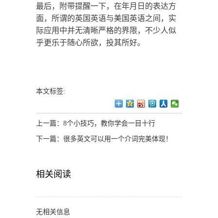
最后，附带提醒一下，在年月日的表达方
面，所谓的英国英语与美国英语之间，实
际应用中并无清晰严格的界限，不少人似
乎更乐于随心所欲，投其所好。
本文标签:
上一篇：
8个小技巧，教你学会一目十行
下一篇：
很多英文可以用一个介词完美体现！
相关阅读
无相关信息