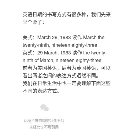
英语日期的书写方式有很多种，我们先来
举个栗子：
美式：March 29, 1983 读作 March the
twenty-ninth, nineteen eighty-three
英式：29 March, 1983 读作 the twenty-
ninth of March, nineteen eighty-three
前者为美国英语，后者为英国英语，可以
看出两者之间的表达方式迥然不同。
我们在日常生活中也一定要理解下面这些
不同的表达方式。