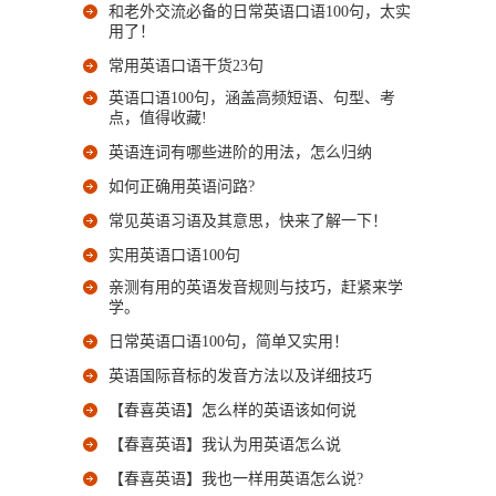
和老外交流必备的日常英语口语100句，太实
用了！
常用英语口语干货23句
英语口语100句，涵盖高频短语、句型、考
点，值得收藏!
英语连词有哪些进阶的用法，怎么归纳
如何正确用英语问路?
常见英语习语及其意思，快来了解一下！
实用英语口语100句
亲测有用的英语发音规则与技巧，赶紧来学
学。
日常英语口语100句，简单又实用！
英语国际音标的发音方法以及详细技巧
【春喜英语】怎么样的英语该如何说
【春喜英语】我认为用英语怎么说
【春喜英语】我也一样用英语怎么说?