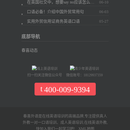
在英国社交中，想要say no应该怎么办？
06-10
口语必备！介绍中国外贸常用句
06-03
实用外贸信用证商务英语口语
05-27
底部导航
春喜动态
扫一扫关注微信公众号
微信账号：18129937359
400-009-9394
春喜外语是在线英语培训的高端品牌,专注提供真人
外教一对一口语培训、成人英语培训;在线英语外教,
快加入我们一起学习吧!
XML地图