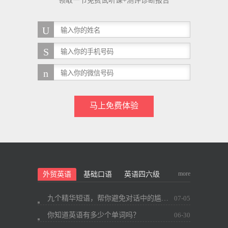
领取一节免费试听课+测评诊断报告
马上免费体验
more
外贸英语
基础口语
英语四六级
九个精华短语，帮你避免对话中的尴尬~
07-05
你知道英语有多少个单词吗？
06-30