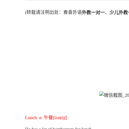
(转载请注明出处：春喜外语
、
外教一对一
少儿外教
Lunch n. 午餐[lʌn(t)ʃ]