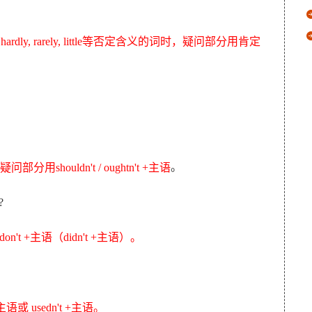
eldom, hardly, rarely, little等否定含义的词时，疑问部分用肯定
。
shouldn't / oughtn't +主语
?
don't +主语（didn't +主语）。
语或 usedn't +主语。