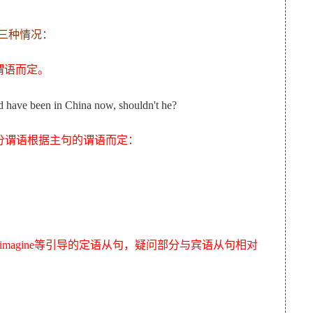
三种情况：
谓语而定。
ld have been in China now, shouldn't he?
分谓语根据主句的谓语而定：
suppose, imagine等引导的定语从句，疑问部分与宾语从句相对