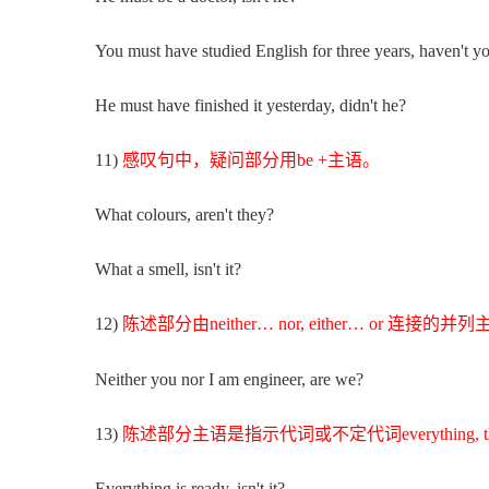
You must have studied English for three years, haven't yo
He must have finished it yesterday, didn't he?
11)
感叹句中，疑问部分用be +主语。
What colours, aren't they?
What a smell, isn't it?
12)
陈述部分由neither… nor, either… o
Neither you nor I am engineer, are we?
13)
陈述部分主语是指示代词或不定代词everything, that,
Everything is ready, isn't it?