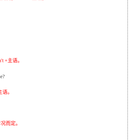
n't +主语。
he?
 +主语。
情况而定。