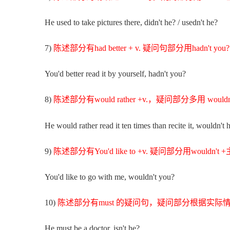
He used to take pictures there, didn't he? / usedn't he?
7)
陈述部分有had better + v. 疑问句部分用hadn't you?
You'd better read it by yourself, hadn't you?
8)
陈述部分有would rather +v.，疑问部分多用 would
He would rather read it ten times than recite it, wouldn't 
9)
陈述部分有You'd like to +v. 疑问部分用wouldn't
You'd like to go with me, wouldn't you?
10)
陈述部分有must 的疑问句，疑问部分根据实际
He must be a doctor, isn't he?