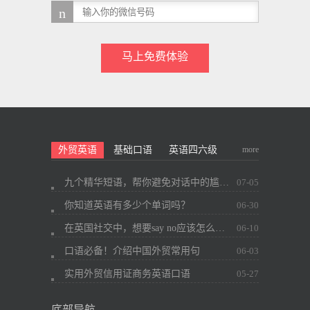
马上免费体验
more
外贸英语
基础口语
英语四六级
九个精华短语，帮你避免对话中的尴尬~
07-05
你知道英语有多少个单词吗？
06-30
在英国社交中，想要say no应该怎么办？
06-10
口语必备！介绍中国外贸常用句
06-03
实用外贸信用证商务英语口语
05-27
底部导航