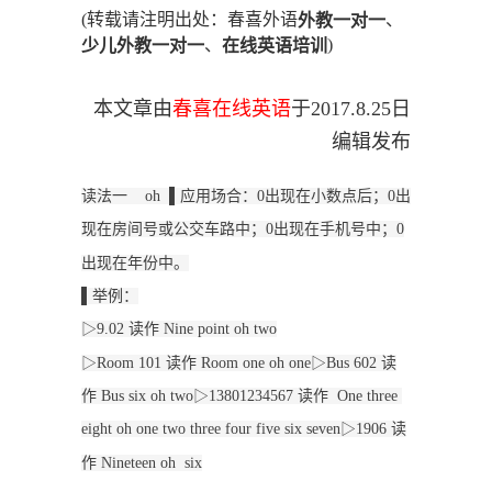
(转载请注明出处：春喜外语
、
外教一对一
、
)
少儿外教一对一
在线英语培训
本文章由
春喜在线英语
于
2017.8.25
日
编辑发布
读法一  
  oh  ▌应用场合：0出现在小数点后；0出
现在房间号或公交车路中；0出现在手机号中；0
出现在年份中。
▌举例：
▷9.02 读作 Nine point oh two
▷Room 101 读作 Room one oh one▷Bus 602 读
作 Bus six oh two▷13801234567 读作  One three 
eight oh one two three four five six seven▷1906 读
作 Nineteen oh  six