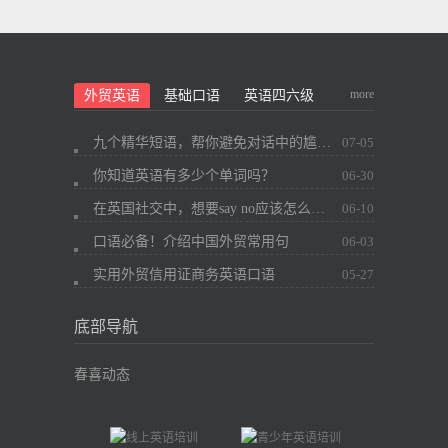
more
外贸英语
基础口语
英语四六级
九个精华短语，帮你避免对话中的尴尬~
07-05
你知道英语有多少个单词吗？
06-30
在英国社交中，想要say no应该怎么办？
06-10
口语必备！介绍中国外贸常用句
06-03
实用外贸信用证商务英语口语
05-27
底部导航
春喜动态