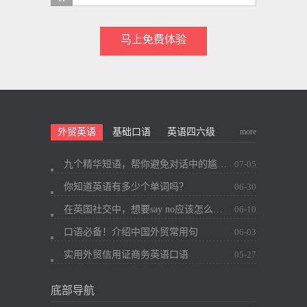
马上免费体验
more
外贸英语
基础口语
英语四六级
九个精华短语，帮你避免对话中的尴尬~
07-05
你知道英语有多少个单词吗？
06-30
在英国社交中，想要say no应该怎么办？
06-10
口语必备！介绍中国外贸常用句
06-03
实用外贸信用证商务英语口语
05-27
底部导航