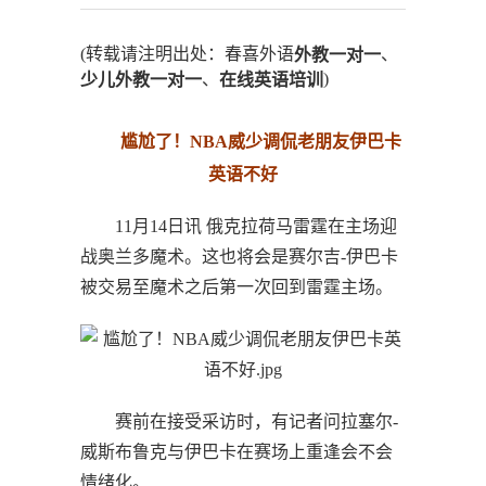
(转载请注明出处：春喜外语
、
外教一对一
、
)
少儿外教一对一
在线英语培训
尴尬了！NBA威少调侃老朋友伊巴卡
英语不好
11月14日讯 俄克拉荷马雷霆在主场迎
战奥兰多魔术。这也将会是赛尔吉-伊巴卡
被交易至魔术之后第一次回到雷霆主场。
赛前在接受采访时，有记者问拉塞尔-
威斯布鲁克与伊巴卡在赛场上重逢会不会
情绪化。