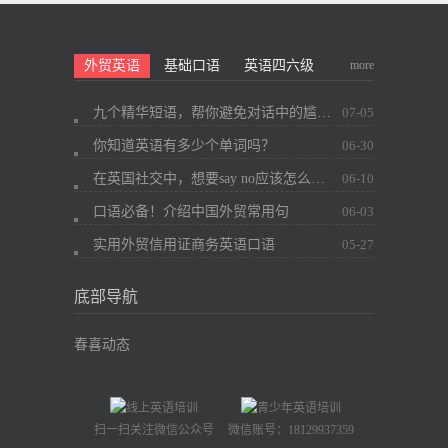
more
外贸英语
基础口语
英语四六级
九个精华短语，帮你避免对话中的尴尬~
07-05
你知道英语有多少个单词吗？
06-30
在英国社交中，想要say no应该怎么办？
06-10
口语必备！介绍中国外贸常用句
06-03
实用外贸信用证商务英语口语
05-27
底部导航
春喜动态
扫一扫关注微信公众号
微信账号：18129937359